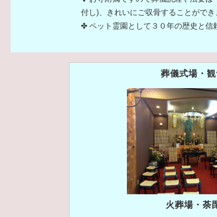
付し)、きれいにご収骨することができ
✤ ペット霊園として３０年の歴史と
葬儀式場・観
火葬場・荼