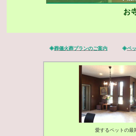
お
◈
葬儀火葬プランのご案内
◈
ペ
愛するペットの最