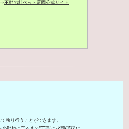
⇒
不動の杜ペット霊園公式サイト
して執り行うことができます。
小動物に至るまで”丁寧”に火葬(荼毘に