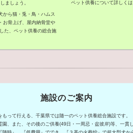
にしましょう。
ペット供養について詳しくは
犬から猫・兎・鳥・ハムス
・お骨上げ、屋内納骨堂や
備した、ペット供養の総合施
施設のご案内
任をもって行える、千葉県では随一のペット供養総合施設です。
霊園、また、その後のご供養(49日・一周忌・盆彼岸)等、一貫
『随時』、『低費用』ででき、『３基の火葬炉』で超大型犬から