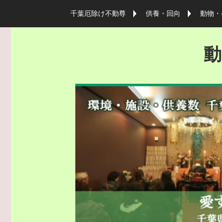
千葉厄除け不動尊
供養・回向
動物・
動