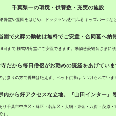
千葉県一の環境・供養数・充実の施設
)・納骨堂や霊園をはじめ、ドッグラン,芝生広場,キッズパーク
当園で火葬の動物は無料でご安置・合同墓へ納
9日まで 棚式納骨堂にご安置できます。動物慈愛観音さまに護
お寺だから毎日僧侶がお勤めの読経をあげていま
のお参りの方で香煙は絶えず、ペット供養はつづけられていま
県内から好アクセスな立地。『山田インター』
あり千葉市中央区・緑区・若葉区・大網・東金・八街・茂原・
です。