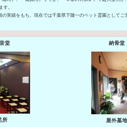
ます。
信頼の実績をもち、現在では千葉県下随一のペット霊園としてご
音堂
納骨堂
毘所
屋外墓