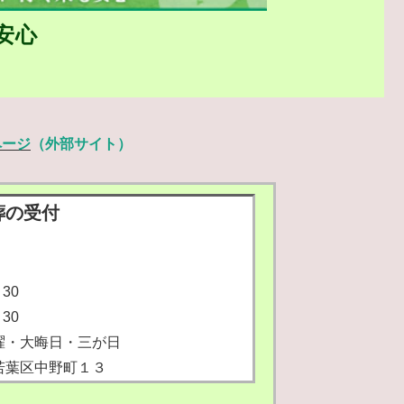
安心
ページ
（外部サイト）
葬の受付
30
30
曜・大晦日・三が日
若葉区中野町１３