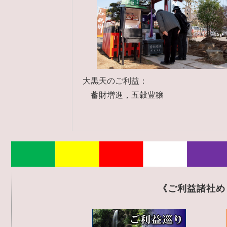
大黒天のご利益：
蓄財増進，五穀豊穣
《ご利益諸社め