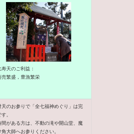
比寿天のご利益：
売繁盛，豊漁繁栄
財天のお参りで「全七福神めぐり」は完
です。
時間がある方は、不動の滝や開山堂、魔
け角大師へお参りください。