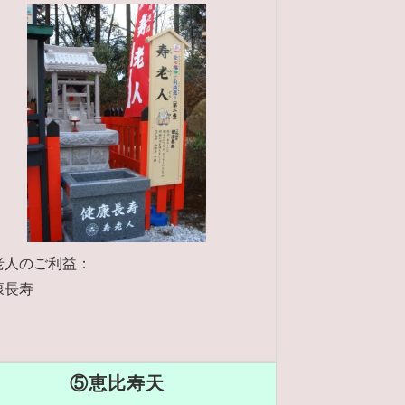
老人のご利益：
康長寿
⑤恵比寿天