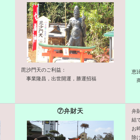
毘沙門天のご利益：
恵
事業隆昌，出世開運，勝運招福
商
⑦弁財天
弁
結
お
除