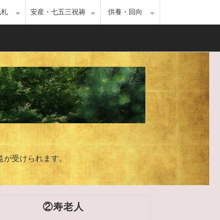
紙札
安産・七五三祝祷
供養・回向
益が受けられます。
②寿老人