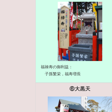
福禄寿の御利益：
子孫繁栄，福寿増長
⑥大黒天