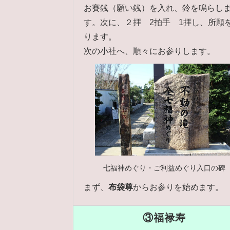
お賽銭（願い銭）を入れ、鈴を鳴らし
す。次に、２拝 2拍手 1拝し、所願
ります。
次の小社へ、順々にお参りします。
七福神めぐり・ご利益めぐり入口の碑
まず、
布袋尊
からお参りを始めます。
③福禄寿