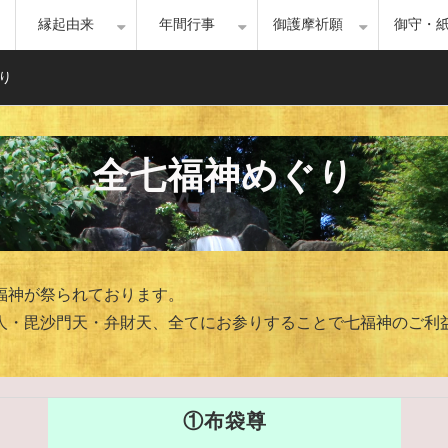
縁起由来
年間行事
御護摩祈願
御守・
り
全七福神めぐり
福神が祭られております。
人・毘沙門天・弁財天、全てにお参りすることで七福神のご利
①布袋尊