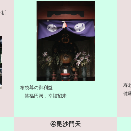
ま
を祈
寿
布袋尊の御利益：
健
笑福円満，幸福招来
④毘沙門天