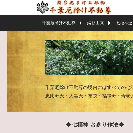
千葉厄除け不動尊
縁起由来
七福神巡
千葉厄除け不動尊の境内にはすべての七
恵比寿天・大黒天・布袋・福禄寿・寿老
◆七福神 お参り作法◆