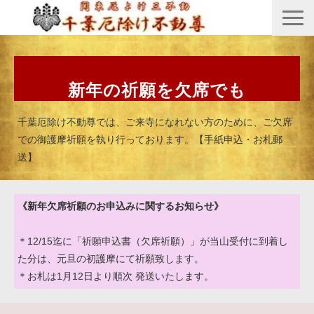
縁起由来
年間行事
新年の祈願を欠席でも
御護摩祈願
千葉厄除け不動尊では、ご来寺になれない方のために、ご欠席
御守・紙札
での御護摩祈願を執り行っております。【手紙申込・お札郵
送】
安産・七五三祝祷
供養・回向
《新年欠席祈願のお申込みに関するお知らせ》
＊12/15迄に「祈願申込書（欠席祈願）」が当山受付に到着し
た分は、元旦の初護摩にて祈願致します。
＊お札は1月12日より順次 発送いたします。