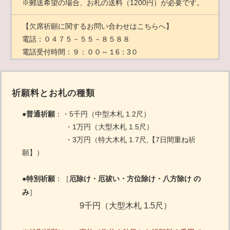
※郵送希望の場合、お札の送料（1200円）が必要です。
【欠席祈願に関するお問い合わせはこちらへ】
電話：０４７５－５５－８５８８
電話受付時間：９：００～１6：3０
祈願料とお札の種類
●
普通祈願
：・5千円（中型木札 1.2尺）
・1万円（大型木札 1.5尺）
・3万円（特大木札 1.7尺,【7日間重ね祈
願】）
厄除け・厄祓い・方位除け・八方除け の
●
特別祈願
：
［
み
］
9千円（大型木札 1.5尺）