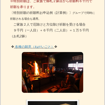
※特別祈願は、ご家族で御札２躰目から祈願料６千円で
祈願を承ります。
〔特別祈願の祈願料お申込例（計算例）〕
グループで同時に
祈願される場合も適用。
ご家族２人で厄除けと方位除け祈願を受ける場合
９千円（一人目）＋６千円（二人目）＝１万５千円
（お札2躰）
✤
各種の願意（ねがいごと）
✤