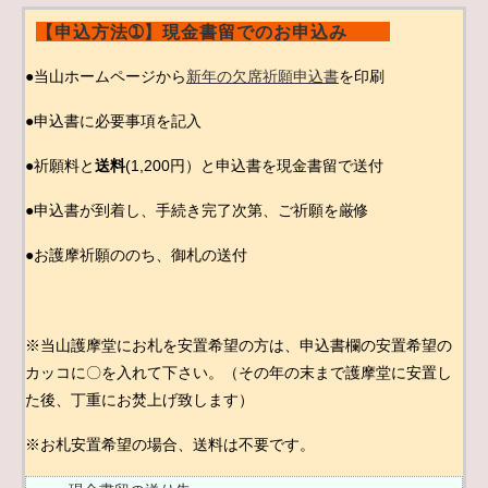
【申込方法➀】現金書留でのお申込み
●当山ホームページから
新年の欠席祈願申込書
を印刷
●申込書に必要事項を記入
●祈願料と
送料
(1,200円）と申込書を現金書留で送付
●申込書が到着し、手続き完了次第、ご祈願を厳修
●お護摩祈願ののち、御札の送付
※当山護摩堂にお札を安置希望の方は、申込書欄の安置希望の
カッコに〇を入れて下さい。（その年の末まで護摩堂に安置し
た後、丁重にお焚上げ致します）
※お札安置希望の場合、送料は不要です。