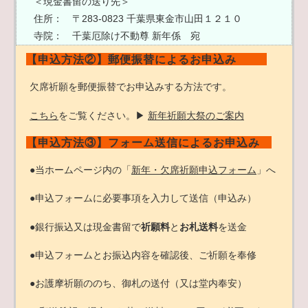
＜現金書留の送り先＞
住所： 〒283‐0823 千葉県東金市山田１２１０
寺院： 千葉厄除け不動尊 新年係 宛
【申込方法②】郵便振替によるお申込み
欠席祈願を郵便振替でお申込みする方法です。
こちら
をご覧ください。▶
新年祈願大祭のご案内
【申込方法③】フォーム送信によるお申込み
●当ホームページ内の「
新年・欠席祈願申込フォーム
」へ
●申込フォームに必要事項を入力して送信（申込み）
●銀行振込又は現金書留で
祈願料
と
お札送料
を送金
●申込フォームとお振込内容を確認後、ご祈願を奉修
●お護摩祈願ののち、御札の送付（又は堂内奉安）