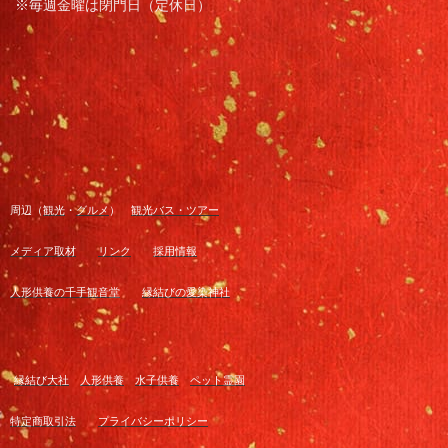
※毎週金曜は閉門日（定休日）
周辺（
観光
・
グルメ
）
観光バス・ツアー
メディア取材
リンク
採用情報
人形供養の千手観音堂
縁結びの愛染神社
縁結び大社
人形供養
水子供養
ペット霊園
特定商取引法
プライバシーポリシー