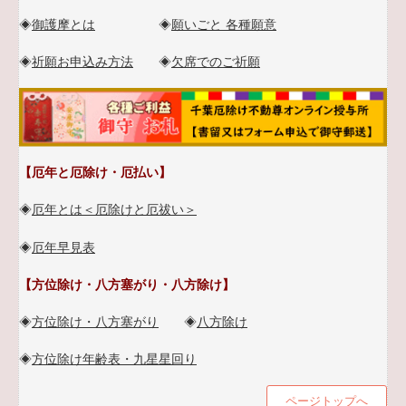
◈
御護摩とは
◈
願いごと 各種願意
◈
祈願お申込み方法
◈
欠席でのご祈願
【厄年と厄除け・厄払い】
◈
厄年とは＜厄除けと厄祓い＞
◈
厄年早見表
【方位除け・八方塞がり・八方除け】
◈
方位除け・八方塞がり
◈
八方除け
◈
方位除け年齢表・九星星回り
ページトップへ