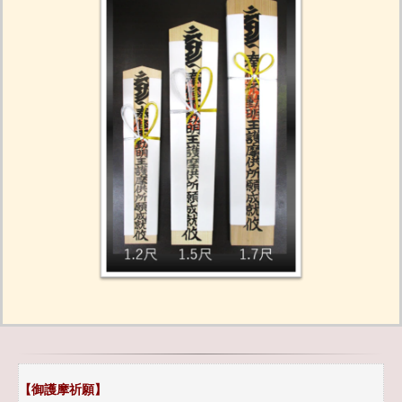
【御護摩祈願】