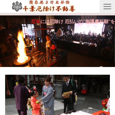
縁起由来
厄年
には厄除け 厄払いの‟御護摩祈願”を
年間行事
御護摩祈願
御守・紙札
安産・七五三祝祷
供養・回向