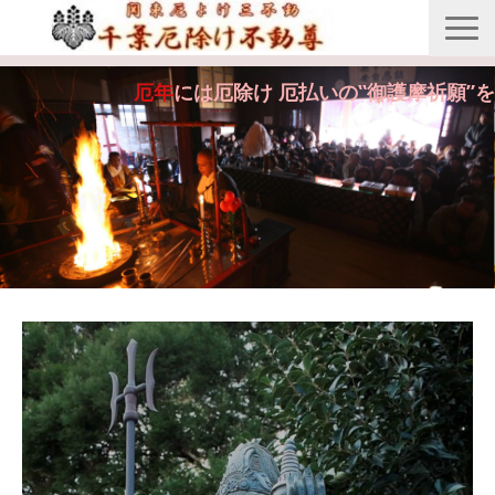
縁起由来
厄年
には厄除け 厄払いの‟御護摩祈願”を
年間行事
御護摩祈願
御守・紙札
安産・七五三祝祷
供養・回向