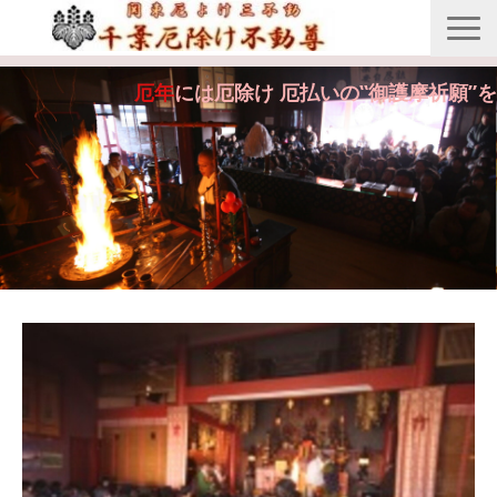
縁起由来
厄年
には厄除け 厄払いの‟御護摩祈願”を
年間行事
御護摩祈願
御守・紙札
安産・七五三祝祷
供養・回向