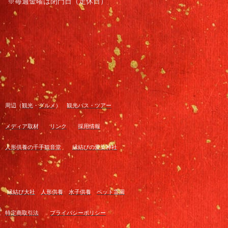
※毎週金曜は閉門日（定休日）
周辺（
観光
・
グルメ
）
観光バス・ツアー
メディア取材
リンク
採用情報
人形供養の千手観音堂
縁結びの愛染神社
縁結び大社
人形供養
水子供養
ペット霊園
特定商取引法
プライバシーポリシー