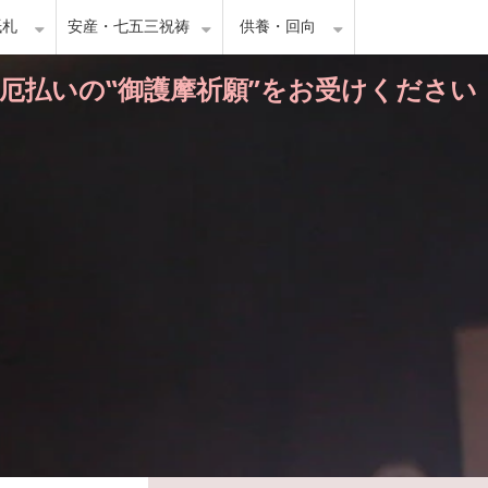
紙札
安産・七五三祝祷
供養・回向
・厄払いの‟御護摩祈願”をお受けください