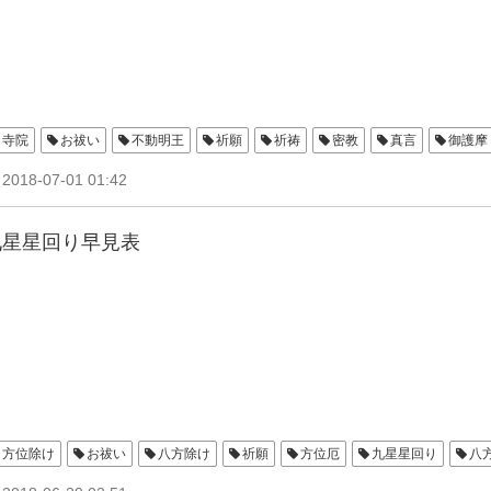
寺院
お祓い
不動明王
祈願
祈祷
密教
真言
御護摩
2018-07-01 01:42
九星星回り早見表
方位除け
お祓い
八方除け
祈願
方位厄
九星星回り
八