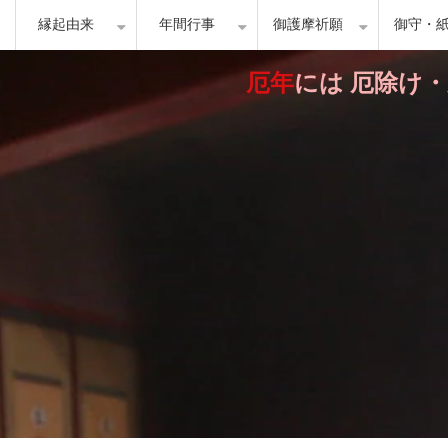
縁起由来
年間行事
御護摩祈願
御守・
厄年
には 厄除け