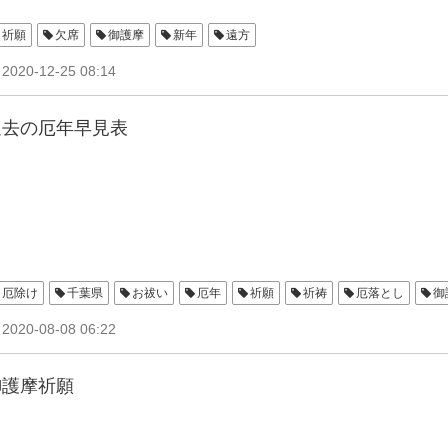
祈願
欠席
御護摩
新年
遠方
2020-12-25 08:14
過去の厄年早見表
厄除け
千葉県
お祓い
厄年
祈願
祈祷
厄落とし
御
2020-08-08 06:22
御護摩祈願