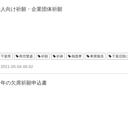
法人向け祈願・企業団体祈願
千葉県
商売繁盛
祈願
祈祷
御護摩
事業隆昌
千葉厄除
2021-05-04 06:02
新年の欠席祈願申込書