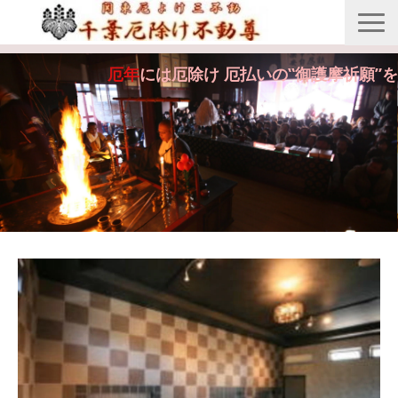
縁起由来
厄年
には厄除け 厄払いの‟御護摩祈願”を
年間行事
御護摩祈願
御守・紙札
安産・七五三祝祷
供養・回向