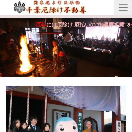
縁起由来
厄年
には厄除け 厄払いの‟御護摩祈願”を
年間行事
御護摩祈願
御守・紙札
安産・七五三祝祷
供養・回向