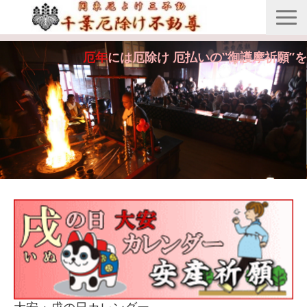
縁起由来
厄年
には厄除け 厄払いの‟御護摩祈願”を
年間行事
御護摩祈願
御守・紙札
安産・七五三祝祷
供養・回向