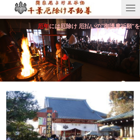
縁起由来
厄年
には厄除け 厄払いの‟御護摩祈願”を
年間行事
御護摩祈願
御守・紙札
安産・七五三祝祷
供養・回向