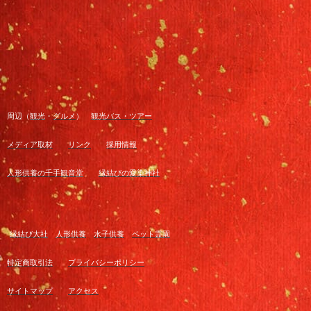
周辺（
観光
・
グルメ
）
観光バス・ツアー
メディア取材
リンク
採用情報
人形供養の千手観音堂
縁結びの愛染神社
縁結び大社
人形供養
水子供養
ペット霊園
特定商取引法
プライバシーポリシー
サイトマップ
アクセス