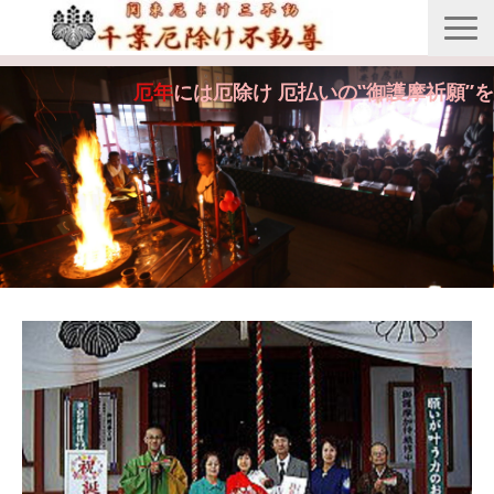
縁起由来
厄年
には厄除け 厄払いの‟御護摩祈願”を
年間行事
御護摩祈願
御守・紙札
安産・七五三祝祷
供養・回向