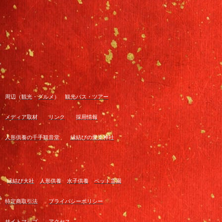
周辺（
観光
・
グルメ
）
観光バス・ツアー
メディア取材
リンク
採用情報
人形供養の千手観音堂
縁結びの愛染神社
縁結び大社
人形供養
水子供養
ペット霊園
特定商取引法
プライバシーポリシー
サイトマップ
アクセス