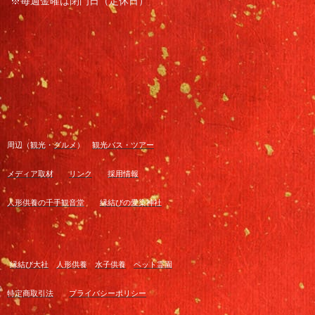
※毎週金曜は閉門日（定休日）
周辺（
観光
・
グルメ
）
観光バス・ツアー
メディア取材
リンク
採用情報
人形供養の千手観音堂
縁結びの愛染神社
縁結び大社
人形供養
水子供養
ペット霊園
特定商取引法
プライバシーポリシー