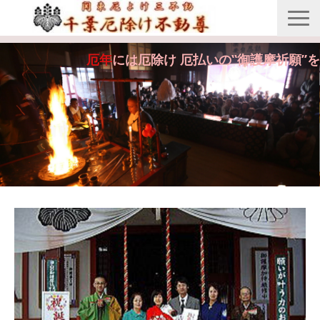
縁起由来
厄年
には厄除け 厄払いの‟御護摩祈願”を
年間行事
御護摩祈願
御守・紙札
安産・七五三祝祷
供養・回向