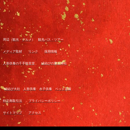
周辺（
観光
・
グルメ
）
観光バス・ツアー
メディア取材
リンク
採用情報
人形供養の千手観音堂
縁結びの愛染神社
縁結び大社
人形供養
水子供養
ペット霊園
特定商取引法
プライバシーポリシー
サイトマップ
アクセス