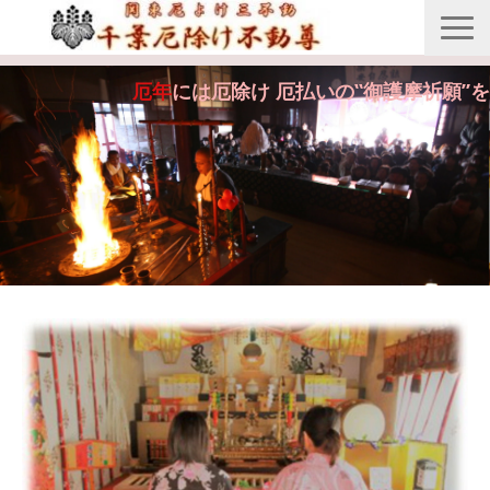
縁起由来
厄年
には厄除け 厄払いの‟御護摩祈願”を
年間行事
御護摩祈願
御守・紙札
安産・七五三祝祷
供養・回向