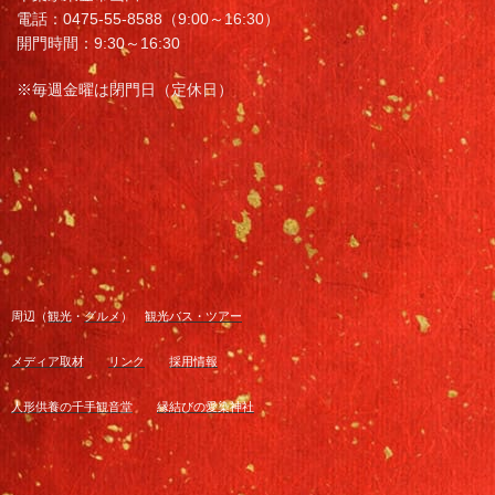
電話：0475-55-8588（9:00～16:30）
開門時間：9:30～16:30
※毎週金曜は閉門日（定休日）
周辺（
観光
・
グルメ
）
観光バス・ツアー
メディア取材
リンク
採用情報
人形供養の千手観音堂
縁結びの愛染神社