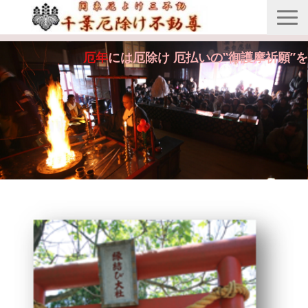
縁起由来
厄年
には厄除け 厄払いの‟御護摩祈願”を
年間行事
御護摩祈願
御守・紙札
安産・七五三祝祷
供養・回向