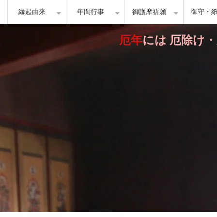
縁起由来
年間行事
御護摩祈願
御守・
厄年
には 厄除け