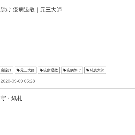
魔除け 疫病退散｜元三大師
魔除け
元三大師
疫病退散
疫病除け
慈恵大師
2020-09-09 05:28
御守・紙札