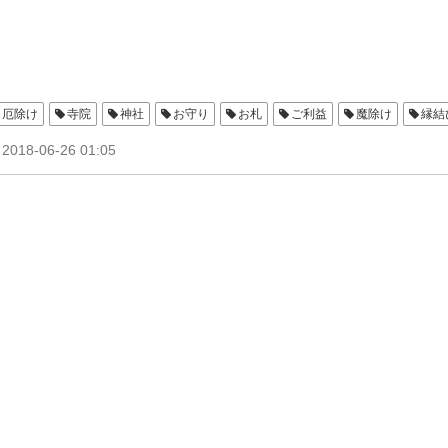
厄除け
寺院
神社
お守り
お札
ご利益
魔除け
縁結
2018-06-26 01:05