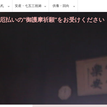
紙札
安産・七五三祝祷
供養・回向
・厄払いの‟御護摩祈願”をお受けください