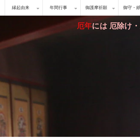
縁起由来
年間行事
御護摩祈願
御守・
厄年
には 厄除け