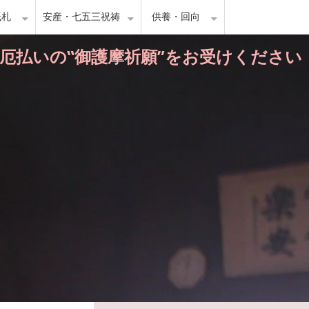
紙札
安産・七五三祝祷
供養・回向
・厄払いの‟御護摩祈願”をお受けください