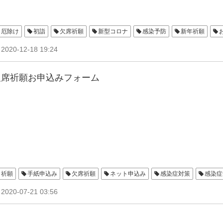
厄除け
初詣
欠席祈願
新型コロナ
感染予防
新年祈願
2020-12-18 19:24
欠席祈願お申込みフォーム
祈願
手紙申込み
欠席祈願
ネット申込み
感染症対策
感染症
2020-07-21 03:56