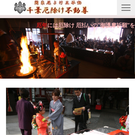
縁起由来
厄年
には厄除け 厄払いの‟御護摩祈願”を
年間行事
御護摩祈願
御守・紙札
安産・七五三祝祷
供養・回向