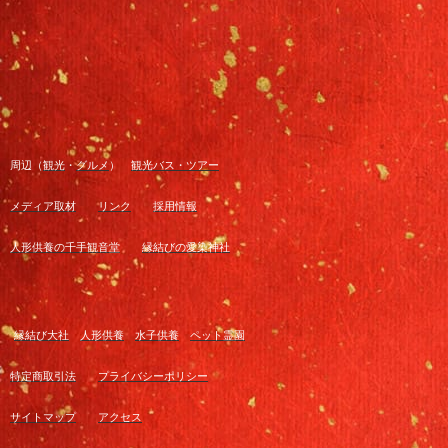
周辺（
観光
・
グルメ
）
観光バス・ツアー
メディア取材
リンク
採用情報
人形供養の千手観音堂
縁結びの愛染神社
縁結び大社
人形供養
水子供養
ペット霊園
特定商取引法
プライバシーポリシー
サイトマップ
アクセス