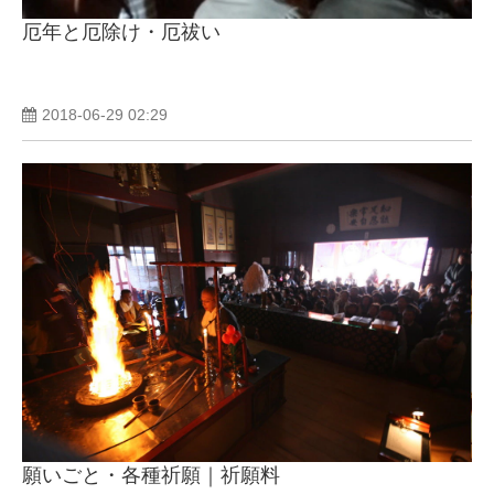
厄年と厄除け・厄祓い
2018-06-29 02:29
願いごと・各種祈願｜祈願料